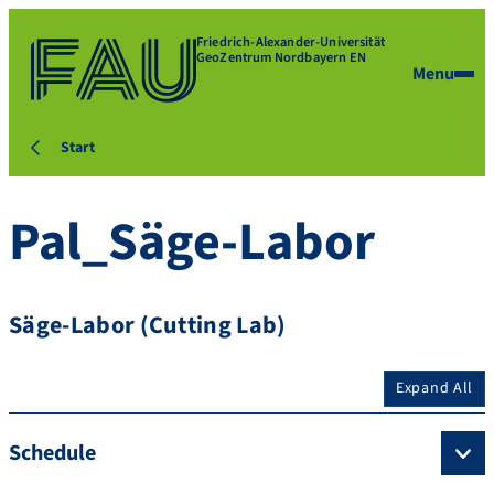
Friedrich-Alexander-Universität
GeoZentrum Nordbayern EN
Menu
Start
Pal_Säge-Labor
Säge-Labor (Cutting Lab)
Expand All
Schedule