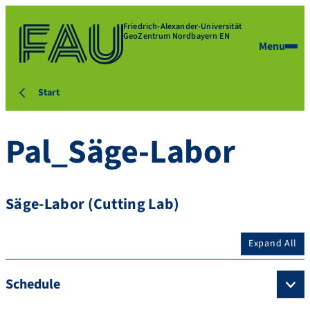
Friedrich-Alexander-Universität
GeoZentrum Nordbayern EN
Menu
Start
Pal_Säge-Labor
Säge-Labor (Cutting Lab)
Expand All
Schedule