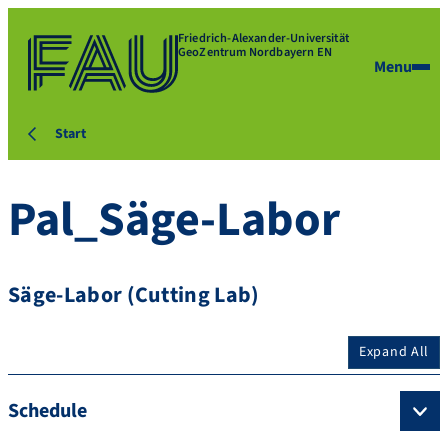
Friedrich-Alexander-Universität
GeoZentrum Nordbayern EN
Menu
Start
Pal_Säge-Labor
Säge-Labor (Cutting Lab)
Expand All
Schedule