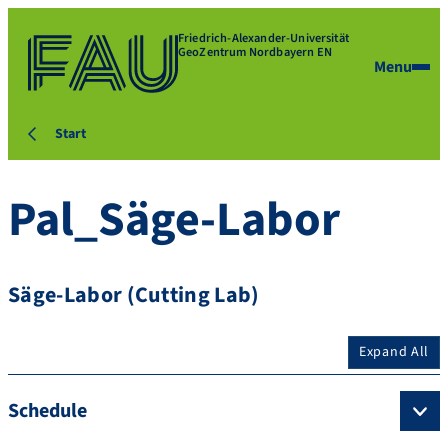
Friedrich-Alexander-Universität
GeoZentrum Nordbayern EN
Menu
Start
Pal_Säge-Labor
Säge-Labor (Cutting Lab)
Expand All
Schedule