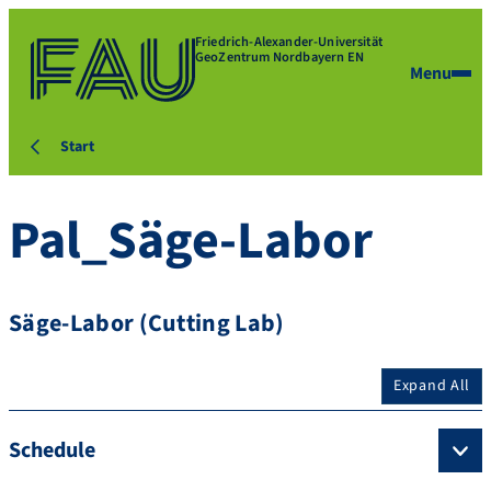
Friedrich-Alexander-Universität
GeoZentrum Nordbayern EN
Menu
Start
Pal_Säge-Labor
Säge-Labor (Cutting Lab)
Expand All
Schedule