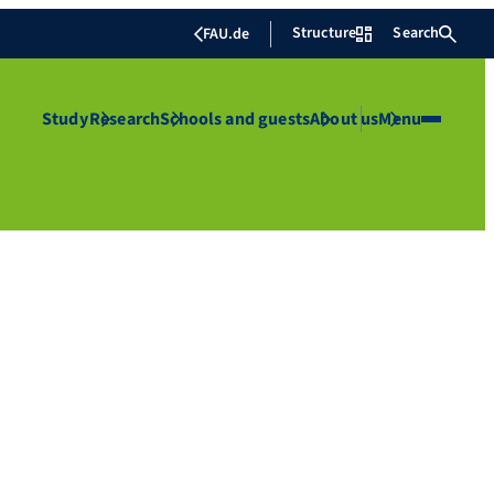
Structure
Search
FAU.de
Study
Research
Schools and guests
About us
Menu