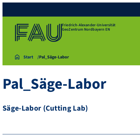
Friedrich-Alexander-Universität
GeoZentrum Nordbayern EN
Start
Pal_Säge-Labor
Pal_Säge-Labor
Säge-Labor (Cutting Lab)