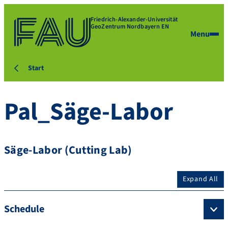
Friedrich-Alexander-Universität
GeoZentrum Nordbayern EN
Menu
Start
Pal_Säge-Labor
Säge-Labor (Cutting Lab)
Expand All
Schedule