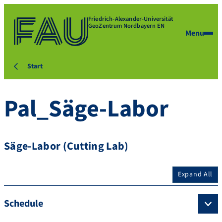
Friedrich-Alexander-Universität
GeoZentrum Nordbayern EN
Menu
Start
Pal_Säge-Labor
Säge-Labor (Cutting Lab)
Expand All
Schedule