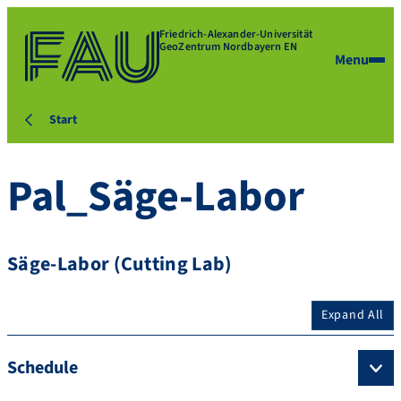
Friedrich-Alexander-Universität
GeoZentrum Nordbayern EN
Menu
Start
Pal_Säge-Labor
Säge-Labor (Cutting Lab)
Expand All
Schedule