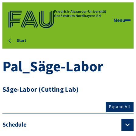
Friedrich-Alexander-Universität
GeoZentrum Nordbayern EN
Menu
Start
Pal_Säge-Labor
Säge-Labor (Cutting Lab)
Expand All
Schedule