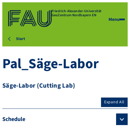
Friedrich-Alexander-Universität
GeoZentrum Nordbayern EN
Menu
Start
Pal_Säge-Labor
Säge-Labor (Cutting Lab)
Expand All
Schedule