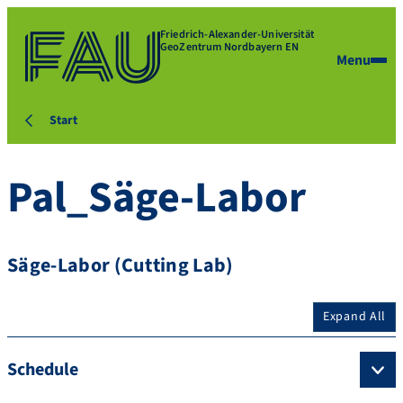
Friedrich-Alexander-Universität
GeoZentrum Nordbayern EN
Menu
Start
Pal_Säge-Labor
Säge-Labor (Cutting Lab)
Expand All
Schedule