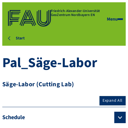
Friedrich-Alexander-Universität
GeoZentrum Nordbayern EN
Menu
Start
Pal_Säge-Labor
Säge-Labor (Cutting Lab)
Expand All
Schedule