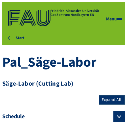
Friedrich-Alexander-Universität
GeoZentrum Nordbayern EN
Menu
Start
Pal_Säge-Labor
Säge-Labor (Cutting Lab)
Expand All
Schedule