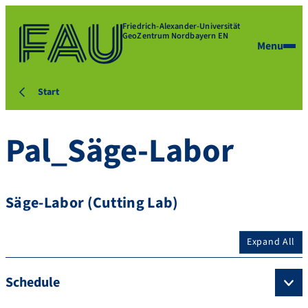
Friedrich-Alexander-Universität
GeoZentrum Nordbayern EN
Menu
Start
Pal_Säge-Labor
Säge-Labor (Cutting Lab)
Expand All
Schedule