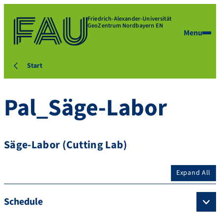
Friedrich-Alexander-Universität
GeoZentrum Nordbayern EN
Menu
Start
Pal_Säge-Labor
Säge-Labor (Cutting Lab)
Expand All
Schedule