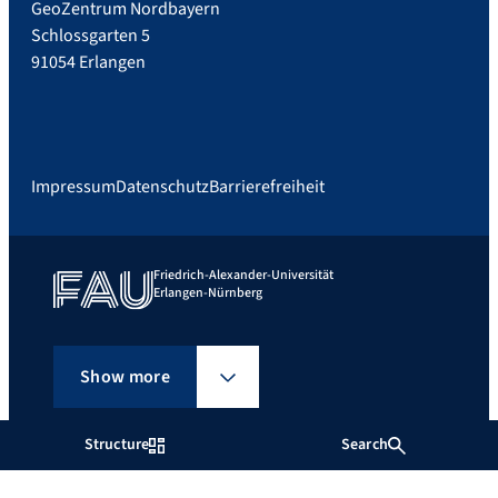
GeoZentrum Nordbayern
Schlossgarten 5
91054 Erlangen
Impressum
Datenschutz
Barrierefreiheit
Friedrich-Alexander-Universität
Erlangen-Nürnberg
Show more
Structure
Search