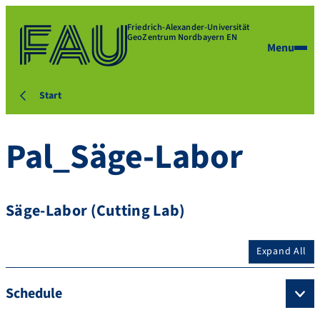
Friedrich-Alexander-Universität
GeoZentrum Nordbayern EN
Menu
Start
Pal_Säge-Labor
Säge-Labor (Cutting Lab)
Expand All
Schedule