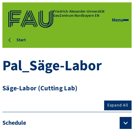
Friedrich-Alexander-Universität
GeoZentrum Nordbayern EN
Menu
Start
Pal_Säge-Labor
Säge-Labor (Cutting Lab)
Expand All
Schedule