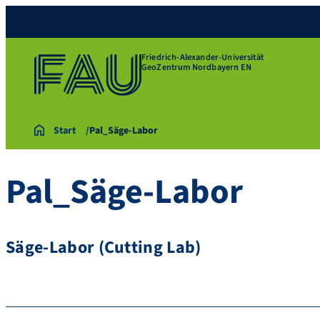
Friedrich-Alexander-Universität
GeoZentrum Nordbayern EN
Start
Pal_Säge-Labor
Pal_Säge-Labor
Säge-Labor (Cutting Lab)