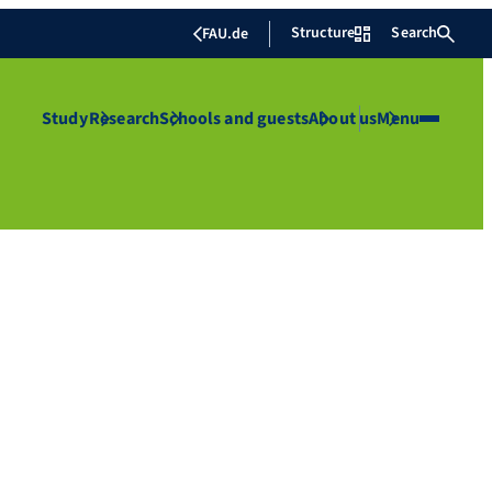
Structure
Search
FAU.de
Study
Research
Schools and guests
About us
Menu