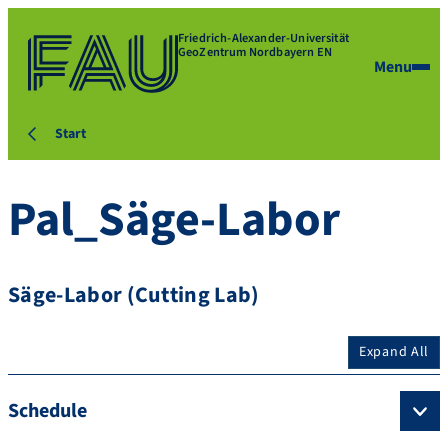
Friedrich-Alexander-Universität
GeoZentrum Nordbayern EN
Menu
Start
Pal_Säge-Labor
Säge-Labor (Cutting Lab)
Expand All
Schedule