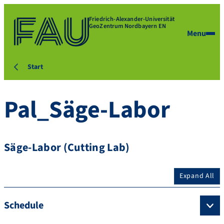
Friedrich-Alexander-Universität
GeoZentrum Nordbayern EN
Menu
Start
Pal_Säge-Labor
Säge-Labor (Cutting Lab)
Expand All
Schedule