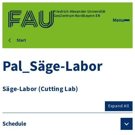
Friedrich-Alexander-Universität
GeoZentrum Nordbayern EN
Menu
Start
Pal_Säge-Labor
Säge-Labor (Cutting Lab)
Expand All
Schedule