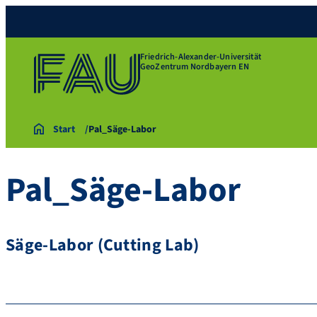
Friedrich-Alexander-Universität
GeoZentrum Nordbayern EN
Start
Pal_Säge-Labor
Pal_Säge-Labor
Säge-Labor (Cutting Lab)