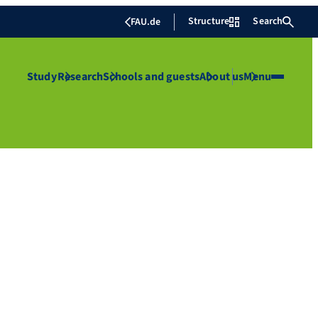
Structure
Search
FAU.de
Study
Research
Schools and guests
About us
Menu