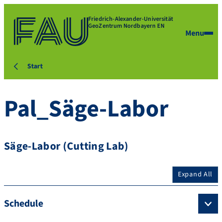
Friedrich-Alexander-Universität
GeoZentrum Nordbayern EN
Menu
Start
Pal_Säge-Labor
Säge-Labor (Cutting Lab)
Expand All
Schedule