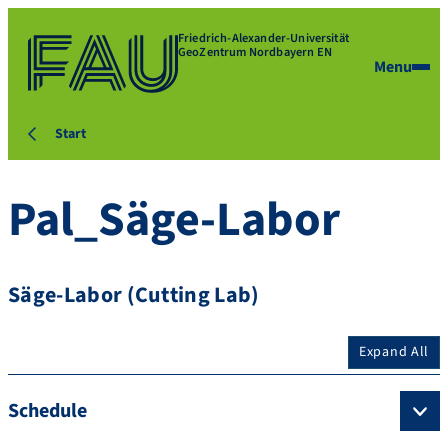
Friedrich-Alexander-Universität
GeoZentrum Nordbayern EN
Menu
Start
Pal_Säge-Labor
Säge-Labor (Cutting Lab)
Expand All
Schedule