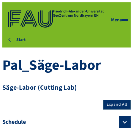
Friedrich-Alexander-Universität
GeoZentrum Nordbayern EN
Menu
Start
Pal_Säge-Labor
Säge-Labor (Cutting Lab)
Expand All
Schedule