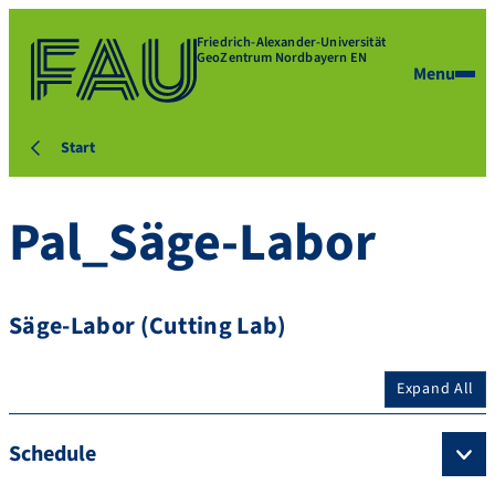
Friedrich-Alexander-Universität
GeoZentrum Nordbayern EN
Menu
Start
Pal_Säge-Labor
Säge-Labor (Cutting Lab)
Expand All
Schedule