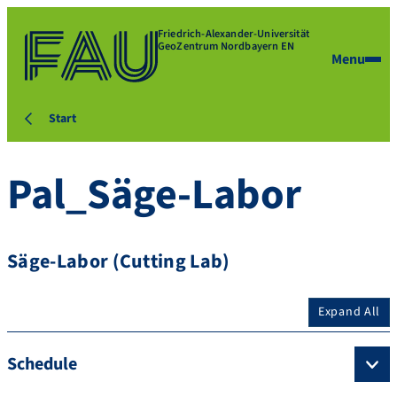
Friedrich-Alexander-Universität
GeoZentrum Nordbayern EN
Menu
Start
Pal_Säge-Labor
Säge-Labor (Cutting Lab)
Expand All
Schedule