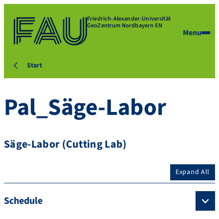
Friedrich-Alexander-Universität
GeoZentrum Nordbayern EN
Menu
Start
Pal_Säge-Labor
Säge-Labor (Cutting Lab)
Expand All
Schedule