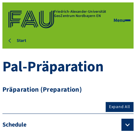
Friedrich-Alexander-Universität
GeoZentrum Nordbayern EN
Menu
Start
Pal-Präparation
Präparation (Preparation)
Expand All
Schedule