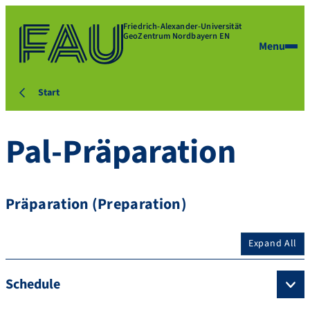
Friedrich-Alexander-Universität
GeoZentrum Nordbayern EN
Menu
Start
Pal-Präparation
Präparation (Preparation)
Expand All
Schedule