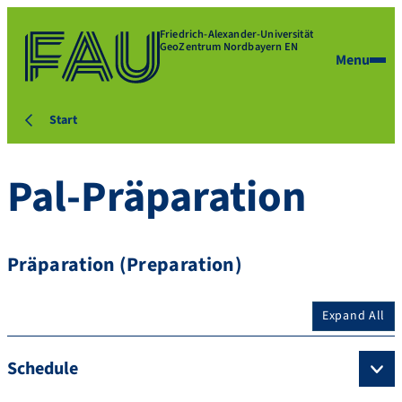
Friedrich-Alexander-Universität
GeoZentrum Nordbayern EN
Menu
Start
Pal-Präparation
Präparation (Preparation)
Expand All
Schedule