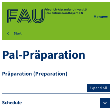
Friedrich-Alexander-Universität
GeoZentrum Nordbayern EN
Menu
Start
Pal-Präparation
Präparation (Preparation)
Expand All
Schedule