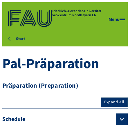
Friedrich-Alexander-Universität
GeoZentrum Nordbayern EN
Menu
Start
Pal-Präparation
Präparation (Preparation)
Expand All
Schedule