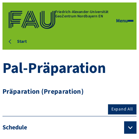
Friedrich-Alexander-Universität
GeoZentrum Nordbayern EN
Menu
Start
Pal-Präparation
Präparation (Preparation)
Expand All
Schedule