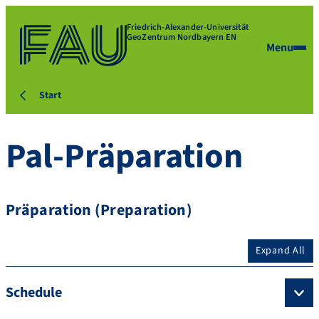
Friedrich-Alexander-Universität
GeoZentrum Nordbayern EN
Menu
Start
Pal-Präparation
Präparation (Preparation)
Expand All
Schedule