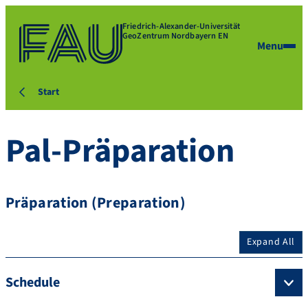
Friedrich-Alexander-Universität
GeoZentrum Nordbayern EN
Menu
Start
Pal-Präparation
Präparation (Preparation)
Expand All
Schedule