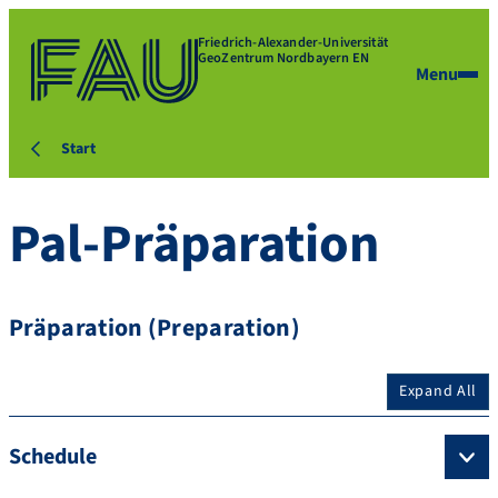
Friedrich-Alexander-Universität
GeoZentrum Nordbayern EN
Menu
Start
Pal-Präparation
Präparation (Preparation)
Expand All
Schedule