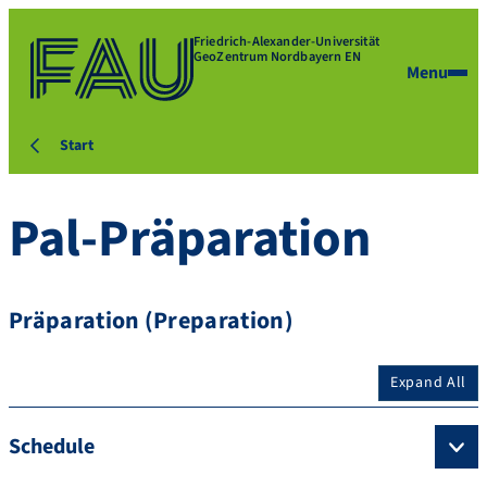
Friedrich-Alexander-Universität
GeoZentrum Nordbayern EN
Menu
Start
Pal-Präparation
Präparation (Preparation)
Expand All
Schedule