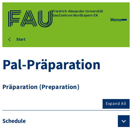
Friedrich-Alexander-Universität
GeoZentrum Nordbayern EN
Menu
Start
Pal-Präparation
Präparation (Preparation)
Expand All
Schedule