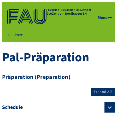
Friedrich-Alexander-Universität
GeoZentrum Nordbayern EN
Menu
Start
Pal-Präparation
Präparation (Preparation)
Expand All
Schedule