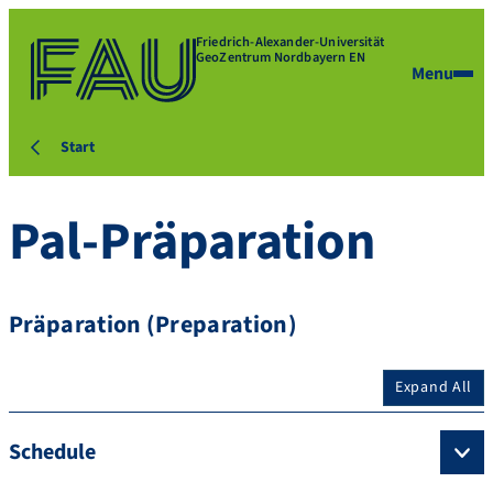
Friedrich-Alexander-Universität
GeoZentrum Nordbayern EN
Menu
Start
Pal-Präparation
Präparation (Preparation)
Expand All
Schedule