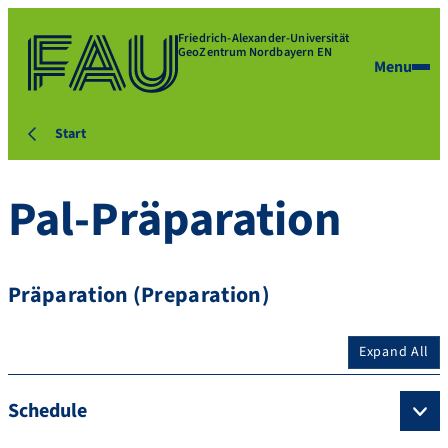
Friedrich-Alexander-Universität
GeoZentrum Nordbayern EN
Menu
Start
Pal-Präparation
Präparation (Preparation)
Expand All
Schedule