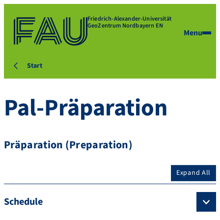
Friedrich-Alexander-Universität
GeoZentrum Nordbayern EN
Menu
Start
Pal-Präparation
Präparation (Preparation)
Expand All
Schedule