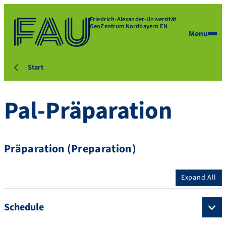
Friedrich-Alexander-Universität
GeoZentrum Nordbayern EN
Menu
Start
Pal-Präparation
Präparation (Preparation)
Expand All
Schedule