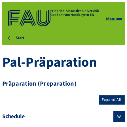
Friedrich-Alexander-Universität
GeoZentrum Nordbayern EN
Menu
Start
Pal-Präparation
Präparation (Preparation)
Expand All
Schedule