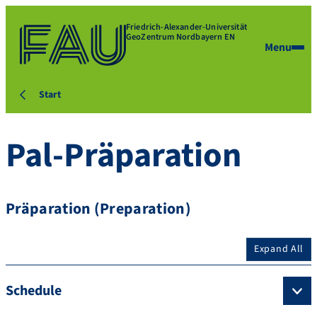
Friedrich-Alexander-Universität
GeoZentrum Nordbayern EN
Menu
Start
Pal-Präparation
Präparation (Preparation)
Expand All
Schedule