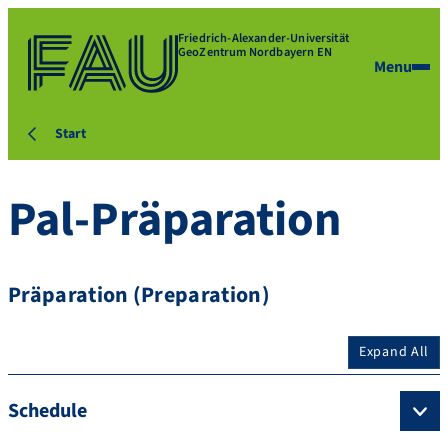
Friedrich-Alexander-Universität
GeoZentrum Nordbayern EN
Menu
Start
Pal-Präparation
Präparation (Preparation)
Expand All
Schedule