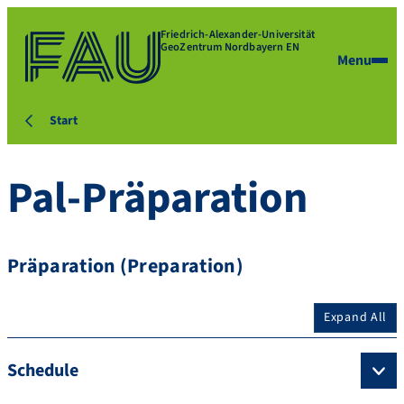
Friedrich-Alexander-Universität
GeoZentrum Nordbayern EN
Menu
Start
Pal-Präparation
Präparation (Preparation)
Expand All
Schedule