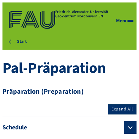
Friedrich-Alexander-Universität
GeoZentrum Nordbayern EN
Menu
Start
Pal-Präparation
Präparation (Preparation)
Expand All
Schedule